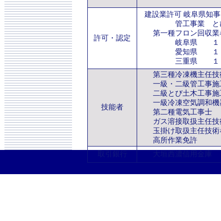
建設業許可 岐阜県知
管工事業 とび
第一種フロン回収業
許可・認定
岐阜県 １８０
愛知県 １２３
三重県 １０
第三種冷凍機主任技
一級・二級管工事施
二級とび土木工事施
一級冷凍空気調和機
技能者
第二種電気工事士
ガス溶接取扱主任技
玉掛け取扱主任技術
高所作業免許
取引銀行
大垣西濃信用金庫