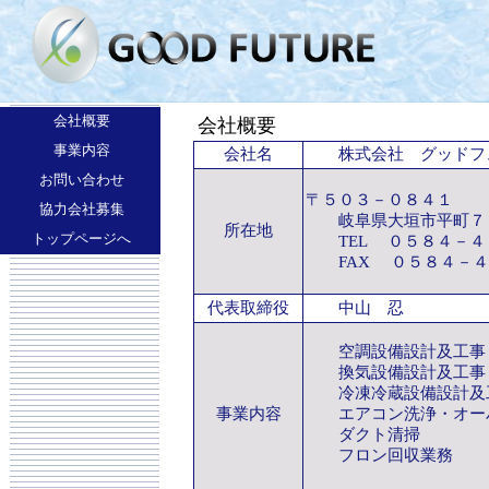
会社概要
会社概要
事業内容
会社名
株式会社 グッドフ
お問い合わせ
〒５０３－０８４１
協力会社募集
岐阜県大垣市平町７
所在地
トップページへ
TEL ０５８４－４
FAX ０５８４－４
代表取締役
中山 忍
空調設備設計及工事
換気設備設計及工事
冷凍冷蔵設備設計及
事業内容
エアコン洗浄・オー
ダクト清掃
フロン回収業務